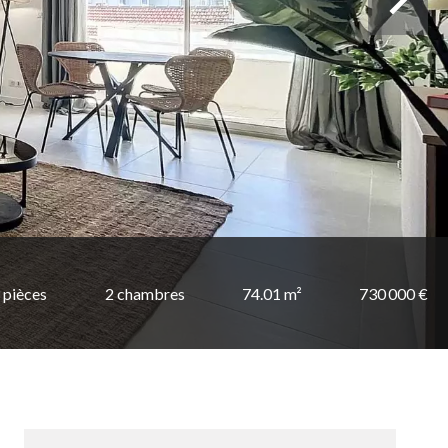
 pièces
2 chambres
74.01 m²
730 000 €