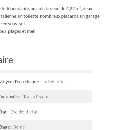
ne indépendante, un coin bureau de 4,22 m², deux
talienne, un toilette, nombreux placards, un garage
e en sous-sol.
us, plages et mer
ire
Moyen d'eau chaude
Individuelle
Eaux usées
Tout à l'égout
État
Excellent état
Étage
3ème