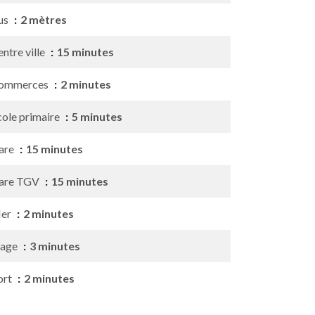
us
2 mètres
ntre ville
15 minutes
ommerces
2 minutes
cole primaire
5 minutes
are
15 minutes
are TGV
15 minutes
er
2 minutes
lage
3 minutes
ort
2 minutes