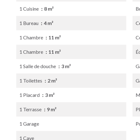
1 Cuisine
8 m²
B
1 Bureau
4 m²
Ce
1 Chambre
11 m²
C
1 Chambre
11 m²
É
1 Salle de douche
3 m²
G
1 Toilettes
2 m²
G
1 Placard
3 m²
M
1 Terrasse
9 m²
P
1 Garage
P
1 Cave