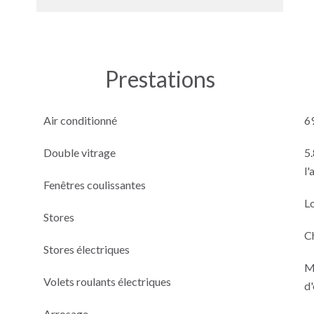
Prestations
Air conditionné
6
Double vitrage
5.
l'
Fenêtres coulissantes
L
Stores
C
Stores électriques
M
Volets roulants électriques
d
Arrosage