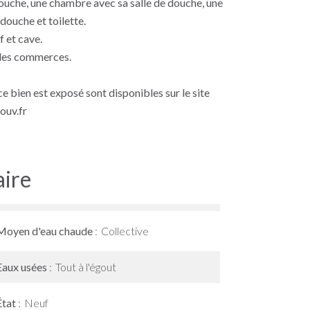
ouche, une chambre avec sa salle de douche, une
douche et toilette.
f et cave.
 des commerces.
e bien est exposé sont disponibles sur le site
ouv.fr
ire
Moyen d'eau chaude
Collective
Eaux usées
Tout à l'égout
État
Neuf