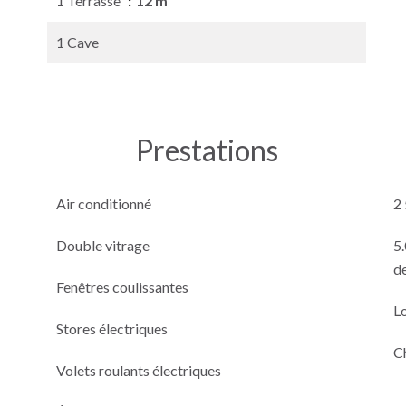
1 Terrasse
12 m²
1 Cave
Prestations
Air conditionné
2
Double vitrage
5
de
Fenêtres coulissantes
L
Stores électriques
C
Volets roulants électriques