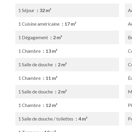
1 Séjour
32 m²
A
1 Cuisine américaine
17 m²
A
1 Dégagement
2 m²
B
1 Chambre
13 m²
Ce
1 Salle de douche
2 m²
C
1 Chambre
11 m²
É
1 Salle de douche
2 m²
M
1 Chambre
12 m²
P
1 Salle de douche / toilettes
4 m²
P