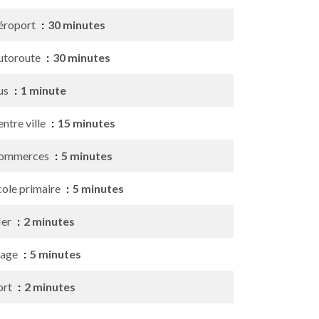
éroport
30 minutes
utoroute
30 minutes
us
1 minute
ntre ville
15 minutes
ommerces
5 minutes
cole primaire
5 minutes
er
2 minutes
lage
5 minutes
ort
2 minutes