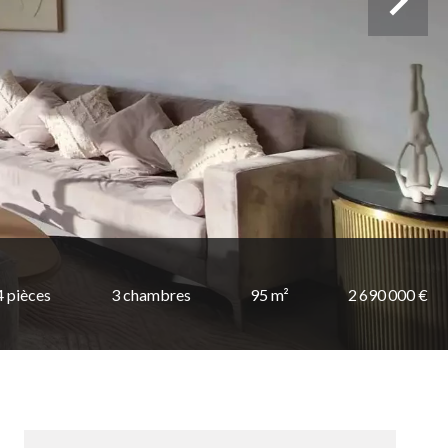
4 pièces
3 chambres
95 m²
2 690 000 €